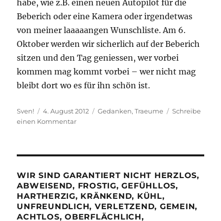
habe, wie z.B. einen neuen Autopilot für die
Beberich oder eine Kamera oder irgendetwas
von meiner laaaaangen Wunschliste. Am 6.
Oktober werden wir sicherlich auf der Beberich
sitzen und den Tag geniessen, wer vorbei
kommen mag kommt vorbei – wer nicht mag
bleibt dort wo es für ihn schön ist.
Autor
Veröffentlicht
Kategorien
Sven!
4. August 2012
Gedanken
,
Traeume
Schreibe
am
zu
einen Kommentar
Tut
mir
leid,
ich
bin
WIR SIND GARANTIERT NICHT HERZLOS,
Egoist.
ABWEISEND, FROSTIG, GEFÜHLLOS,
HARTHERZIG, KRÄNKEND, KÜHL,
UNFREUNDLICH, VERLETZEND, GEMEIN,
ACHTLOS, OBERFLÄCHLICH,