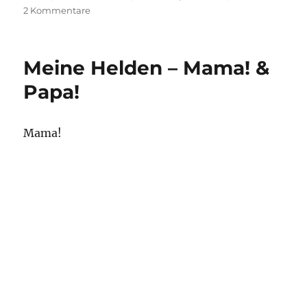
am
zu
2 Kommentare
Egoismus
pur.
Meine Helden – Mama! &
Papa!
Mama!