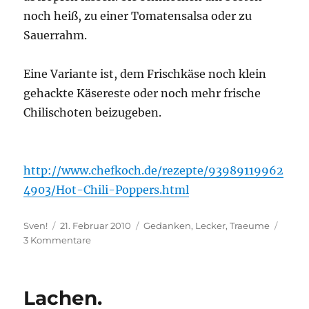
noch heiß, zu einer Tomatensalsa oder zu
Sauerrahm.
Eine Variante ist, dem Frischkäse noch klein
gehackte Käsereste oder noch mehr frische
Chilischoten beizugeben.
http://www.chefkoch.de/rezepte/93989119962
4903/Hot-Chili-Poppers.html
Autor
Veröffentlicht
Kategorien
Sven!
21. Februar 2010
Gedanken
,
Lecker
,
Traeume
am
zu
3 Kommentare
Chilli
Poppers!
Lachen.