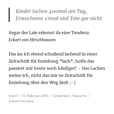
Kinder lachen 400mal am Tag,
Erwachsene 12mal und Tote gar nicht.
Sogar der Laie erkennt da eine Tendenz.
Eckart von Hirschhausen
Das las ich ebend schallend lachend in einer
Zeitschrift für Erziehung *lach*, hoffe das
passiert mir heute noch häufiger! – Das Lachen
meine ich, nicht das mir ne Zeitschrift für
Erziehung über den Weg läuft ;-)
Autor
Veröffentlicht
Kategorien
Sven!
13. Februar 2010
Gedanken
,
Traeume
am
zu
6 Kommentare
Lachen.