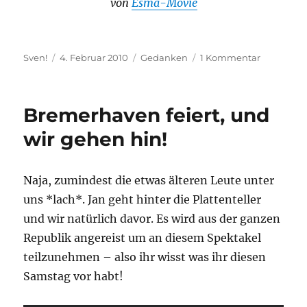
von
Esma-Movie
Autor
Veröffentlicht
Kategorien
zu
Sven!
4. Februar 2010
Gedanken
1 Kommentar
am
Get
Out.
Bremerhaven feiert, und
wir gehen hin!
Naja, zumindest die etwas älteren Leute unter
uns *lach*. Jan geht hinter die Plattenteller
und wir natürlich davor. Es wird aus der ganzen
Republik angereist um an diesem Spektakel
teilzunehmen – also ihr wisst was ihr diesen
Samstag vor habt!