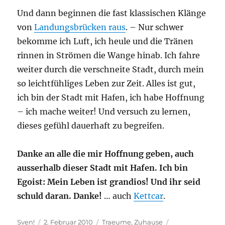
Und dann beginnen die fast klassischen Klänge
von
Landungsbrücken raus
. – Nur schwer
bekomme ich Luft, ich heule und die Tränen
rinnen in Strömen die Wange hinab. Ich fahre
weiter durch die verschneite Stadt, durch mein
so leichtfühliges Leben zur Zeit. Alles ist gut,
ich bin der Stadt mit Hafen, ich habe Hoffnung
– ich mache weiter! Und versuch zu lernen,
dieses gefühl dauerhaft zu begreifen.
Danke an alle die mir Hoffnung geben, auch
ausserhalb dieser Stadt mit Hafen. Ich bin
Egoist: Mein Leben ist grandios! Und ihr seid
schuld daran. Danke!
… auch
Kettcar
.
Autor
Veröffentlicht
Kategorien
Sven!
2. Februar 2010
Traeume
,
Zuhause