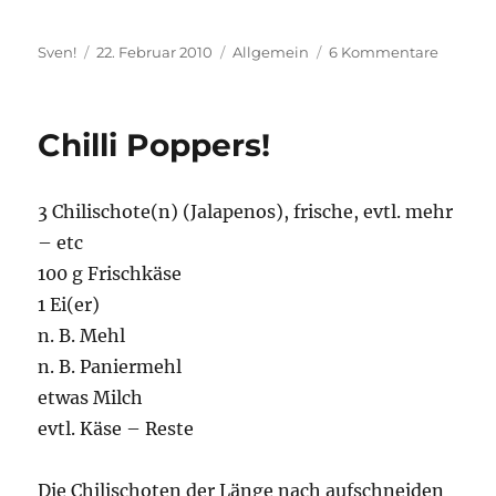
Autor
Veröffentlicht
Kategorien
zu
Sven!
22. Februar 2010
Allgemein
6 Kommentare
am
(T)raums
Enterpri
Chilli Poppers!
3 Chilischote(n) (Jalapenos), frische, evtl. mehr
– etc
100 g Frischkäse
1 Ei(er)
n. B. Mehl
n. B. Paniermehl
etwas Milch
evtl. Käse – Reste
Die Chilischoten der Länge nach aufschneiden