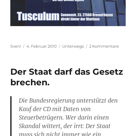
Autor
Veröffentlicht
Kategorien
zu
Sven!
4. Februar 2010
Unterwegs
2 Kommentare
am
Bremer
feiert,
und
Der Staat darf das Gesetz
wir
gehen
brechen.
hin!
Die Bundesregierung unterstützt den
Kauf der CD mit Daten von
Steuerbetrügern. Wer darin einen
Skandal wittert, der irrt: Der Staat
muss sich nicht immer wie ein