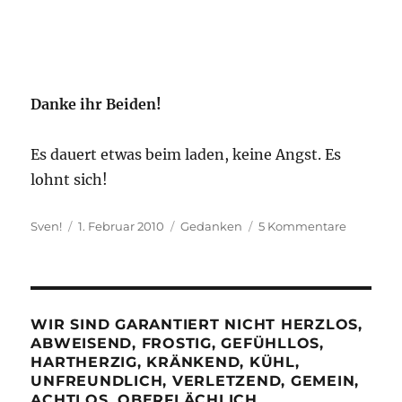
Danke ihr Beiden!
Es dauert etwas beim laden, keine Angst. Es
lohnt sich!
Autor
Veröffentlicht
Kategorien
zu
Sven!
1. Februar 2010
Gedanken
5 Kommentare
am
Meine
Helden
–
Mama!
&
WIR SIND GARANTIERT NICHT HERZLOS,
Papa!
ABWEISEND, FROSTIG, GEFÜHLLOS,
HARTHERZIG, KRÄNKEND, KÜHL,
UNFREUNDLICH, VERLETZEND, GEMEIN,
ACHTLOS, OBERFLÄCHLICH,