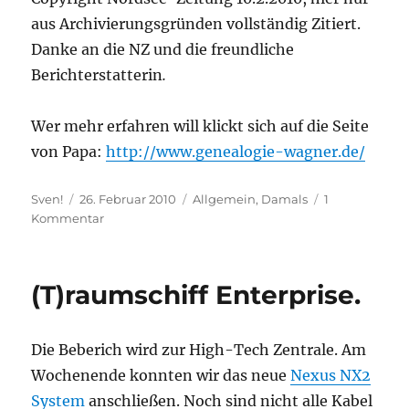
aus Archivierungsgründen vollständig Zitiert.
Danke an die NZ und die freundliche
Berichterstatterin
.
Wer mehr erfahren will klickt sich auf die Seite
von Papa:
http://www.genealogie-wagner.de/
Autor
Veröffentlicht
Kategorien
Sven!
26. Februar 2010
Allgemein
,
Damals
1
am
zu
Kommentar
Papa
auf
der
(T)raumschiff Enterprise.
Spur.
Die Beberich wird zur High-Tech Zentrale. Am
Wochenende konnten wir das neue
Nexus NX2
System
anschließen. Noch sind nicht alle Kabel