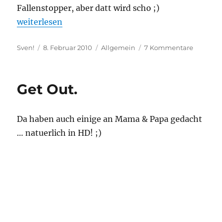
Fallenstopper, aber datt wird scho ;)
„Die Beberich scheint wieder Boot zu sein!“
weiterlesen
Autor
Veröffentlicht
Kategorien
zu
Sven!
8. Februar 2010
Allgemein
7 Kommentare
am
Die
Beberic
scheint
Get Out.
wieder
Boot
zu
Da haben auch einige an Mama & Papa gedacht
sein!
… natuerlich in HD! ;)