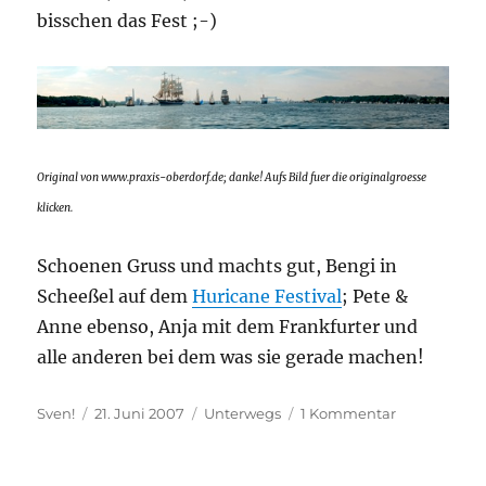
bisschen das Fest ;-)
Original von www.praxis-oberdorf.de; danke! Aufs Bild fuer die originalgroesse
klicken.
Schoenen Gruss und machts gut, Bengi in
Scheeßel auf dem
Huricane Festival
; Pete &
Anne ebenso, Anja mit dem Frankfurter und
alle anderen bei dem was sie gerade machen!
Autor
Veröffentlicht
Kategorien
zu
Sven!
21. Juni 2007
Unterwegs
1 Kommentar
am
Ab
zur
Kieler-