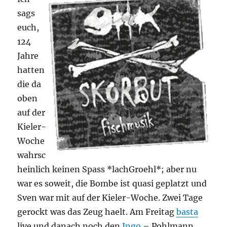
sags
euch,
124
Jahre
hatten
die da
oben
auf der
Kieler-
Woche
wahrsc
heinlich keinen Spass *lachGroehl*; aber nu
war es soweit, die Bombe ist quasi geplatzt und
Sven war mit auf der Kieler-Woche. Zwei Tage
gerockt was das Zeug haelt. Am Freitag
basta
live und danach noch den
Ingo
– Pohlmann