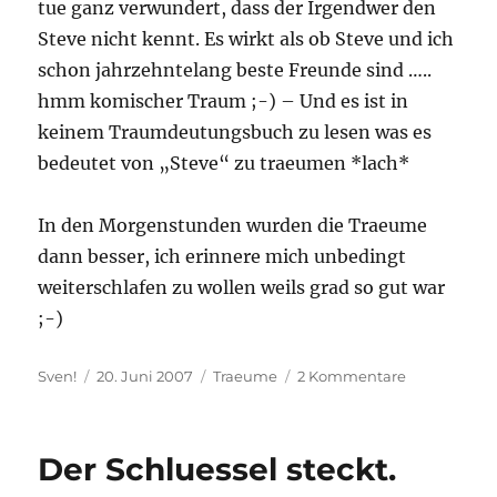
tue ganz verwundert, dass der Irgendwer den
Steve nicht kennt. Es wirkt als ob Steve und ich
schon jahrzehntelang beste Freunde sind …..
hmm komischer Traum ;-) – Und es ist in
keinem Traumdeutungsbuch zu lesen was es
bedeutet von „Steve“ zu traeumen *lach*
In den Morgenstunden wurden die Traeume
dann besser, ich erinnere mich unbedingt
weiterschlafen zu wollen weils grad so gut war
;-)
Autor
Veröffentlicht
Kategorien
zu
Sven!
20. Juni 2007
Traeume
2 Kommentare
am
Ich
hab
heut
Der Schluessel steckt.
Nacht
von