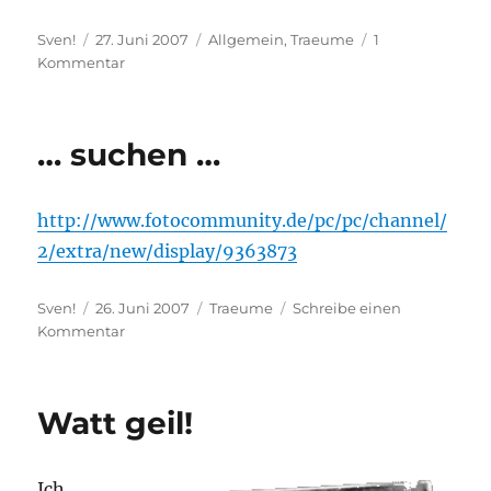
Autor
Veröffentlicht
Kategorien
Sven!
27. Juni 2007
Allgemein
,
Traeume
1
am
zu
Kommentar
Der
Junge
ist
… suchen …
verliebt.
http://www.fotocommunity.de/pc/pc/channel/
2/extra/new/display/9363873
Autor
Veröffentlicht
Kategorien
Sven!
26. Juni 2007
Traeume
Schreibe einen
am
zu
Kommentar
…
suchen
…
Watt geil!
Ich