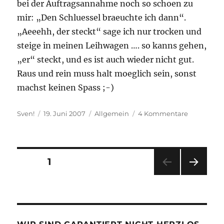
bei der Auftragsannahme noch so schoen zu
mir: „Den Schluessel braeuchte ich dann“.
„Aeeehh, der steckt“ sage ich nur trocken und
steige in meinen Leihwagen …. so kanns gehen,
„er“ steckt, und es ist auch wieder nicht gut.
Raus und rein muss halt moeglich sein, sonst
machst keinen Spass ;-)
Autor
Veröffentlicht
Kategorien
zu
Sven!
19. Juni 2007
Allgemein
4 Kommentare
am
Der
Schluessel
steckt.
Seitennummerierung
SEITE
1
NÄC
der
HSTE
SEIT
Beiträge
E