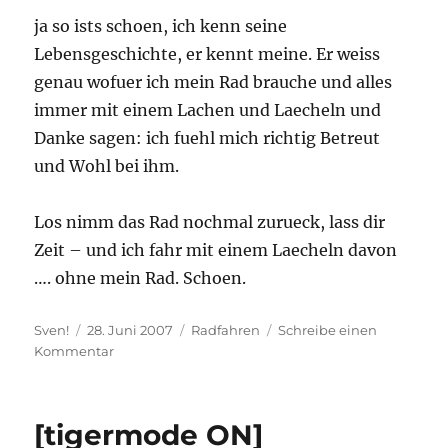
ja so ists schoen, ich kenn seine
Lebensgeschichte, er kennt meine. Er weiss
genau wofuer ich mein Rad brauche und alles
immer mit einem Lachen und Laecheln und
Danke sagen: ich fuehl mich richtig Betreut
und Wohl bei ihm.
Los nimm das Rad nochmal zurueck, lass dir
Zeit – und ich fahr mit einem Laecheln davon
…. ohne mein Rad. Schoen.
Autor
Veröffentlicht
Kategorien
Sven!
28. Juni 2007
Radfahren
Schreibe einen
am
zu
Kommentar
Mein
Fahrradladen
[tigermode ON]