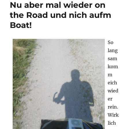
Nu aber mal wieder on
Woche!
the Road und nich aufm
Boat!
So
lang
sam
kom
m
eich
wied
er
rein.
Wirk
lich