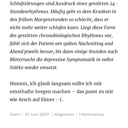
Schlafstörungen sind Ausdruck eines gestörten 24-
Stundenrhythmus. Häufig geht es dem Kranken in
den frühen Morgenstunden so schlecht, dass er
nicht mehr weiter schlafen kann. Liegt diese Form
des gestörten chronobiologischen Rhythmus vor,
fühlt sich der Patient am späten Nachmittag und
Abend jeweils besser, bis dann einige Stunden nach
Mitternacht die depressive Symptomatik in voller
Stärke wieder einsetzt.
Hmmm, ich glaub langsam sollte ich mir
ernsthafte Sorgen machen – das passt zu mir
wie Arsch auf Eimer :-(.
Autor
Veröffentlicht
Kategorien
zu
Sven!
27. Juni 2007
Allgemein
1 Kommentar
am
Depression.