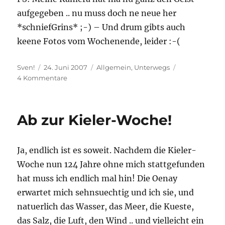
aufgegeben .. nu muss doch ne neue her
*schniefGrins* ;-) – Und drum gibts auch
keene Fotos vom Wochenende, leider :-(
Autor
Veröffentlicht
Kategorien
Sven!
24. Juni 2007
Allgemein
,
Unterwegs
am
zu
4 Kommentare
Watt
geil!
Ab zur Kieler-Woche!
Ja, endlich ist es soweit. Nachdem die Kieler-
Woche nun 124 Jahre ohne mich stattgefunden
hat muss ich endlich mal hin! Die Oenay
erwartet mich sehnsuechtig und ich sie, und
natuerlich das Wasser, das Meer, die Kueste,
das Salz, die Luft, den Wind .. und vielleicht ein