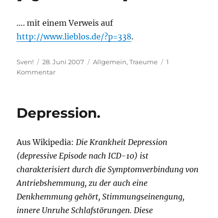
…. mit einem Verweis auf
http://www.lieblos.de/?p=338
.
Autor
Veröffentlicht
Kategorien
Sven!
28. Juni 2007
Allgemein
,
Traeume
1
am
zu
Kommentar
[tigermode
ON]
Depression.
Aus Wikipedia:
Die Krankheit Depression
(depressive Episode nach ICD-10) ist
charakterisiert durch die Symptomverbindung von
Antriebshemmung, zu der auch eine
Denkhemmung gehört, Stimmungseinengung,
innere Unruhe Schlafstörungen. Diese