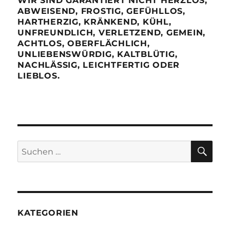
WIR SIND GARANTIERT NICHT HERZLOS,
ABWEISEND, FROSTIG, GEFÜHLLOS,
HARTHERZIG, KRÄNKEND, KÜHL,
UNFREUNDLICH, VERLETZEND, GEMEIN,
ACHTLOS, OBERFLÄCHLICH,
UNLIEBENSWÜRDIG, KALTBLÜTIG,
NACHLÄSSIG, LEICHTFERTIG ODER
LIEBLOS.
SU
Suchen
nach:
KATEGORIEN