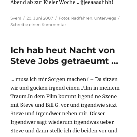
Abend ab zur Kieler Woche .. jjjeeaaaahhh!
Autor
Veröffentlicht
Kategorien
Sven!
20. Juni 2007
Fotos
,
Radfahren
,
Unterwegs
am
zu
Schreibe einen Kommentar
Nu
aber
mal
Ich hab heut Nacht von
wieder
on
Steve Jobs getraeumt …
the
Road
und
… muss ich mir Sorgen machen? – Da sitzen
nich
wir und gucken irgend einen Film in meinem
aufm
Boat!
Traum.In dem Film kommt irgend ne Szene
mit Steve und Bill G. vor und irgendwie sitzt
Steve und Irgendwer neben mir. Dieser
Irgendwer sagt wiederum irgendwas ueber
Steve und dann stelle ich die beiden vor und