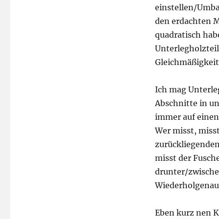
einstellen/Umba
den erdachten M
quadratisch habe
Unterlegholztei
Gleichmäßigkeit
Ich mag Unterle
Abschnitte in un
immer auf einen
Wer misst, misst
zurückliegenden
misst der Fusch
drunter/zwischen
Wiederholgenaui
Eben kurz nen Ka