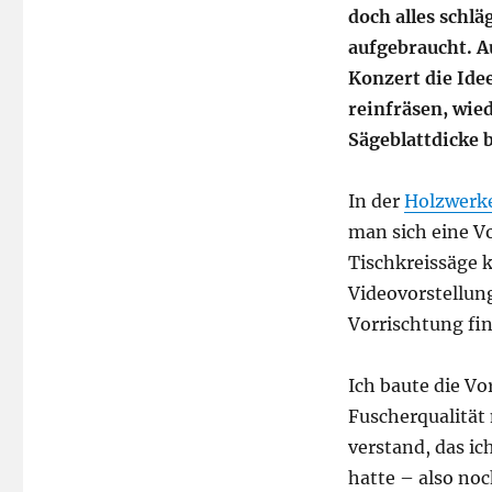
doch alles schlä
aufgebraucht. 
Konzert die Ide
reinfräsen, wi
Sägeblattdicke 
In der
Holzwerk
man sich eine V
Tischkreissäge k
Videovorstellun
Vorrischtung fi
Ich baute die Vo
Fuscherqualität
verstand, das ic
hatte – also noc