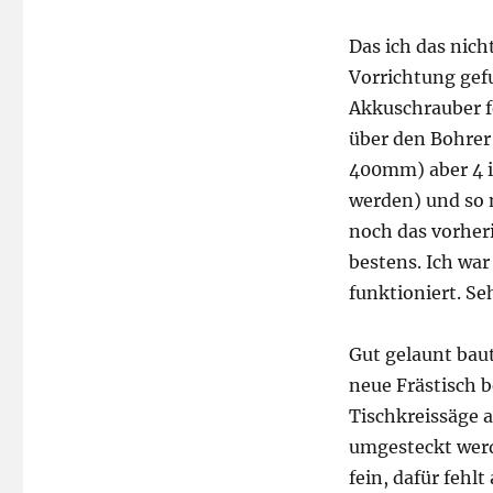
Das ich das nich
Vorrichtung gefu
Akkuschrauber f
über den Bohrer 
400mm) aber 4 is
werden) und so 
noch das vorheri
bestens. Ich wa
funktioniert. Seh
Gut gelaunt bau
neue Frästisch 
Tischkreissäge 
umgesteckt werde
fein, dafür fehlt