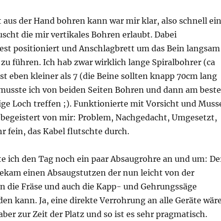
t aus der Hand bohren kann war mir klar, also schnell ei
scht die mir vertikales Bohren erlaubt. Dabei
est positioniert und Anschlagbrett um das Bein langsam
zu führen. Ich hab zwar wirklich lange Spiralbohrer (ca
t eben kleiner als 7 (die Beine sollten knapp 70cm lang
musste ich von beiden Seiten Bohren und dann am best
ge Loch treffen ;). Funktionierte mit Vorsicht und Muss
r begeistert von mir: Problem, Nachgedacht, Umgesetzt,
r fein, das Kabel flutschte durch.
te ich den Tag noch ein paar Absaugrohre an und um: De
bekam einen Absaugstutzen der nun leicht von der
an die Fräse und auch die Kapp- und Gehrungssäge
n kann. Ja, eine direkte Verrohrung an alle Geräte wär
 aber zur Zeit der Platz und so ist es sehr pragmatisch.