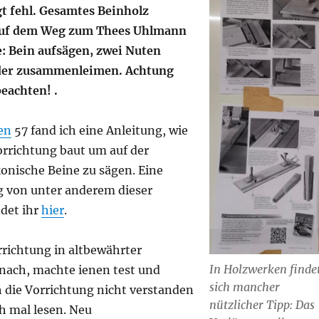
gt fehl. Gesamtes Beinholz
Auf dem Weg zum Thees Uhlmann
e: Bein aufsägen, zwei Nuten
eder zusammenleimen. Achtung
beachten!
.
en
57 fand ich eine Anleitung, wie
orrichtung baut um auf der
onische Beine zu sägen. Eine
g von unter anderem dieser
ndet ihr
hier
.
rrichtung in altbewährter
In Holzwerken finde
 nach, machte ienen test und
sich mancher
h die Vorrichtung nicht verstanden
nützlicher Tipp: Das
h mal lesen. Neu