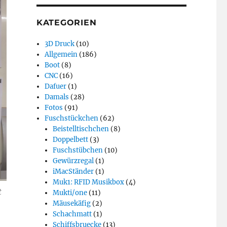
KATEGORIEN
3D Druck
(10)
Allgemein
(186)
Boot
(8)
CNC
(16)
Dafuer
(1)
Damals
(28)
Fotos
(91)
Fuschstückchen
(62)
Beistelltischchen
(8)
Doppelbett
(3)
Fuschstübchen
(10)
Gewürzregal
(1)
iMacStänder
(1)
Muk1: RFID Musikbox
(4)
t
Mukti/one
(11)
Mäusekäfig
(2)
Schachmatt
(1)
Schiffsbruecke
(13)