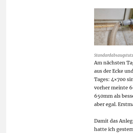
Standardabsaugstutze
Am nächsten Tag
aus der Ecke un
Tages: 4×700 sin
vorher meinte 6
650mm als besser
aber egal. Erstm
Damit das Anleg
hatte ich gester