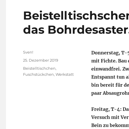
Beistelltischsch
das Bohrdesaster.
Autor
Sven!
Donnerstag, T-5
Veröffentlicht
25. Dezember 2019
mit Fichte. Bau
am
Kategorien
Beistelltischchen
,
einwandfrei. Z
Fuschstückchen
,
Werkstatt
Entspannt tun al
bin bereit für 
paar Absaugroh
Freitag, T-4: D
Versuch mit Ver
Bein zu bekomm