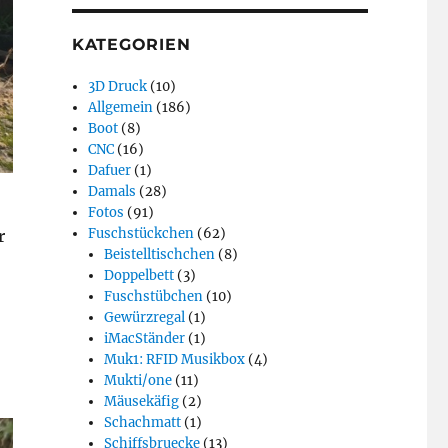
KATEGORIEN
3D Druck
(10)
Allgemein
(186)
Boot
(8)
CNC
(16)
Dafuer
(1)
Damals
(28)
Fotos
(91)
Fuschstückchen
(62)
r
Beistelltischchen
(8)
Doppelbett
(3)
Fuschstübchen
(10)
Gewürzregal
(1)
iMacStänder
(1)
Muk1: RFID Musikbox
(4)
Mukti/one
(11)
Mäusekäfig
(2)
Schachmatt
(1)
Schiffsbruecke
(13)