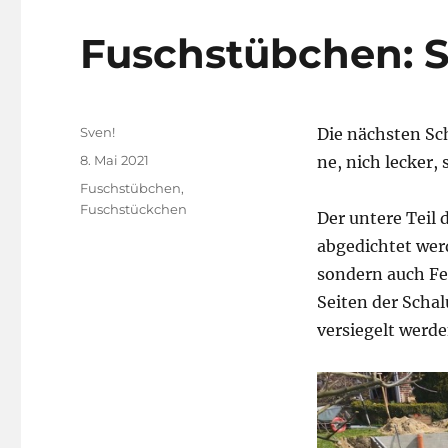
Fuschstübchen: 
Autor
Sven!
Die nächsten Sch
Veröffentlicht
8. Mai 2021
ne, nich lecker,
am
Kategorien
Fuschstübchen
,
Fuschstückchen
Der untere Teil
abgedichtet wer
sondern auch Fe
Seiten der Scha
versiegelt werde