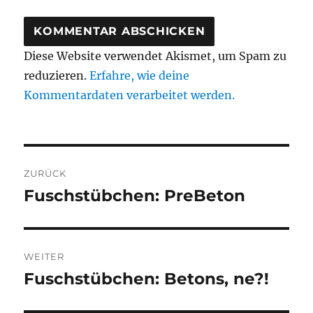
Diese Website verwendet Akismet, um Spam zu
reduzieren.
Erfahre, wie deine
Kommentardaten verarbeitet werden.
Beitragsnavigation
ZURÜCK
Fuschstübchen: PreBeton
Vorheriger
Beitrag:
WEITER
Fuschstübchen: Betons, ne?!
Nächster
Beitrag: